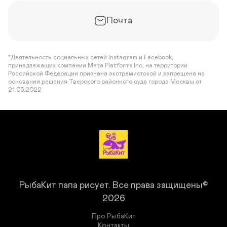
Почта
*Деятельность социальных сетей Instagram и Facebook,
принадлежащих компании Meta Platforms Inc, на территории
Российской Федерации признана экстремистской и запрещена на
основании решения Тверского районного суда города Москвы от
21.03.2022
РыбаКит папа рисует.
Все права защищены©
2026
Про РыбаКит
Контакты